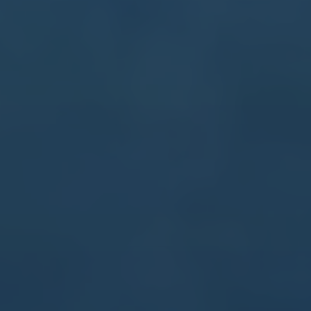
关于我们
服务项目
团队展示
案例展示
新闻中心
联系我们
联系方式
云南省普洱市墨江哈尼族自治县团田乡
手机:13819297829