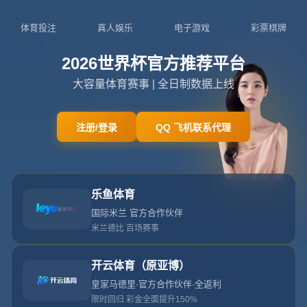
新闻中心
网站首页
新闻中心