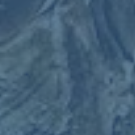
以某届世界杯中巴西队的一场小组赛为例，官方世界杯
比分网页版在赛后数据分析中提供了极具参考价值的视
角。那场比赛比分为2比0，看似是一场稳健的传统强队
胜利。但通过官方页面可以看到，巴西队全场射门18
次，射正7次，xG高达3.1，而对手仅有3脚射门、xG为
0.4。比赛的时间线模块显示，两粒进球分别出现在第62
分钟和第88分钟，中场休息前双方比分仍是0比0。
许多只看直播的球迷在上半场结束时，会觉得巴西队状
态一般，甚至有“发挥失常”的讨论。但官方比分网页版
通过实时更新的射门分布图与xG曲线，呈现出完全不同
的故事——巴西队从开场第10分钟起便一直在对手禁区
制造威胁，只是门将发挥出色。页面上的“进攻压力指
数”图表显示，巴西队在多达20分钟的时间段内将对手压
制在半场。这种深度数据让球迷在比赛进行中就可以识