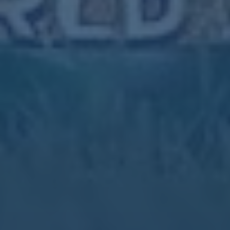
U-20女足亚洲杯次轮 中国队0-2不敌日本队
2026-08-07