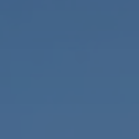
要实现比分的实时更新与分析，背后依赖的是一整套技
术和流程的协同。从现场球场的信息采集开始，官方记
录员通过专业系统，将进球、换人、犯规等事件即时录
入，并与多路摄像及VAR系统形成校验；这些事件数据
通过安全通道上传至中央数据平台，再由数据分发网络
推送到全球各地的官方世界杯比分网页版。前端页面通
过WebSocket或长连接技术，实现无需刷新页面即可自
动更新的体验。在这种技术支持下，用户可以在页面上
看到时间线随着比赛进行不断延伸，事件标签实时出
现，例如“第67分钟 某队进球”或“第74分钟 VAR取消进
球”，仿佛在阅读一部正在展开的比赛剧本。
这种更新机制不仅针对比分本身，对统计数据与图表同
样适用。随着比赛推进，系统会自动刷新控球率折线
图、射门分布热图以及球员跑动轨迹，让用户能够直观
看到某支球队是否因体能下滑而减少压迫，或某位球员