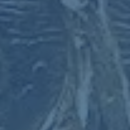
的玩家，提前识别出盘口异常，进而降低投注金额或转
向更稳的玩法，从而在其后冷门爆出时有效规避了亏
损。关键在于：不要用自己的情绪去对抗赔率所揭示的
概率，更不要用“我觉得”去取代市场行为所给出的信
号。
构建数据分析框架但避免过度依赖模型
在世界杯投注的实战过程中，很多人会开始接触各种数
据模型，比如利用球队进攻效率、防守数据、控球率、
期望进球值 xG 等指标来评估比赛。这些工具确实能帮
助我们更理性地判断比赛走势，但风险在于 将模型神
化，忽略了世界杯特殊环境下诸多非数据因素。更健康
的做法是，构建一个 简化且可执行的数据框架，例如重
点关注：近期状态（近 5 场战绩与场均进失球）、对战
历史、伤停情况、赛程密集度以及临场战术倾向，并将
这些变量综合形成一个 相对客观的判断。比如，你可以
用一个粗略评分法：为双方的进攻、防守、体能、心理