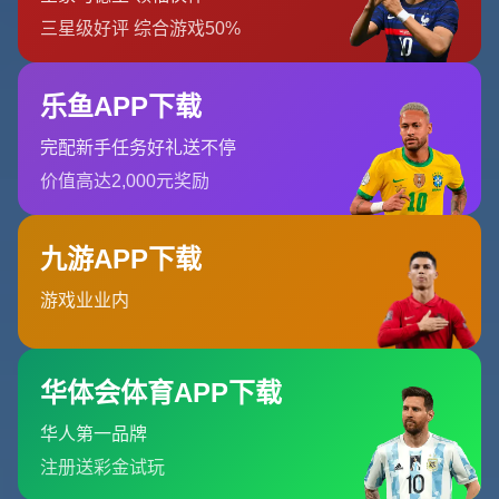
界杯投注风险管控技巧与实战攻略”，从认知、资金、技
术以及心理等多维度拆解，帮助你构建一套更为理性和
可执行的投注体系。
认清世界杯投注的本质与风险来源