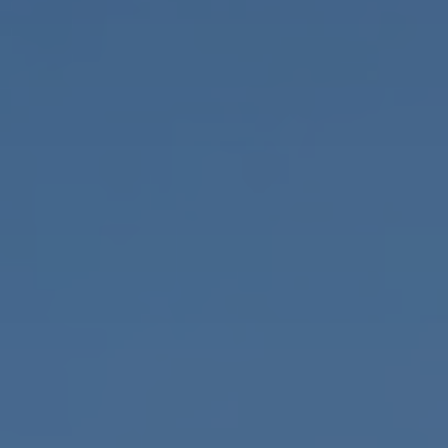
能在实战中避免把世界杯投注当做“情绪宣泄工具”，而
是当做一项需要审慎规划的高波动投资行为。
建立明确的资金池与止损规则
所有的风险管控始于资金。世界杯投注的第一步应该是
确定一个 独立资金池，即只用于投注的专用资金账户，
这笔钱必须是 完全可以承受损失 的闲置资金。很多人失
败就在于混用生活费用和投注资金，一旦连输几场，就
会陷入“为了翻本不惜透支”的恶性循环。更科学的做法
是：例如为整个世界杯周期设定一个固定投注总额，比
如 5000 元，并提前划清红线——当总体亏损达到资金
池的 50% 时，立刻 停止一切投注；若提前完成既定盈
利目标，也适时收手。这种具备“边界感”的资金设定，
是防止在连败时彻底失控的基础。在每一场或每一轮投
注前，需设定 单笔投注上限，常用方式是采用 固定比例
投注法，比如将资金池均分为若干单位，每次只投入总
本金的 2%-5%。相较于“梭哈”式下注，这种布局可以在