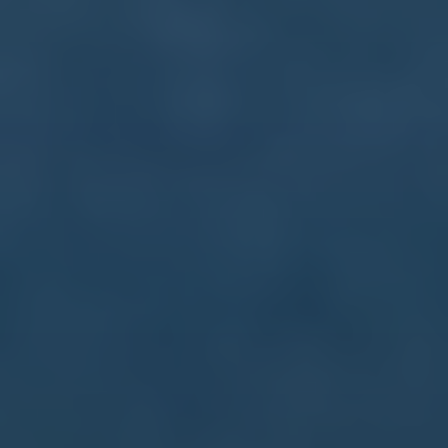
赛时间及参赛球队资料，整合赛事比分变化、比赛统计
与球队动态内容，用户可浏览赛事新闻、比赛回顾及精
彩集锦，全面了解世界杯赛事发展情况，获取最新足球
赛事...
友情链接
友情链接
网站栏目
关于我们
服务项目