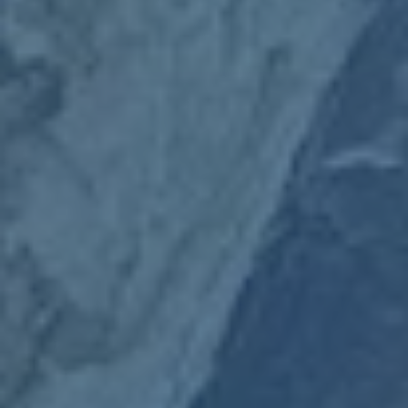
将这些规则写下来，并在每次下注前 简单自检，养成类
似“风险确认清单”的习惯。如果你能做到在 情绪最冲动
时暂停下注，而不是被胜负牵着走，那么即使短期内有
亏损，从长期视角看，你已经站在了大多数冲动玩家之
上。
从失败案例中总结教训不断迭代策略
在世界杯投注中，没有人可以始终获胜，关键在于如何
面对失败。一个高水平的风险管控者，会把每一次亏损
都当作 复盘样本，而不是简单归咎于“运气差”。例如，
某位玩家在上一届世界杯中，因为看好一支传统强队，
在小组赛阶段持续重注该队胜利，结果该队状态低迷，
连续让其亏损。复盘后他发现，自己并非输在信息不
足，而是输在 对球队历史印象的过度依赖——忽略了该
队当届人员老化、教练更迭和内部矛盾等已有信号。下
一届世界杯时，他开始刻意降低对传统豪门的盲目信