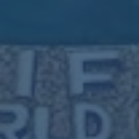
北京体育大学第十三次党代会召开
2026-08-08
高志丹会见古巴体育和娱乐委员会主席
2026-08-08
优化舆论环境 凝聚工作合力 为足球振兴发展创造