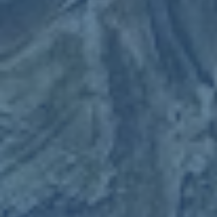
压力等维度打分，再与赔率隐含概率对比，判断是否存
在 “价值投注” 机会。但务必意识到，世界杯比赛样本有
限、变数极大，再精密的模型也无法完全覆盖现场气
氛、裁判尺度、天气因素等细节。将数据分析视为 辅助
工具 而不是决策唯一依据，才能避免在模型失效时遭遇
系统性亏损。
利用分散与对冲策略降低整体波动
风险管控的一个经典思路是“不要把鸡蛋放在同一个篮子
里”，在世界杯投注中也同样适用。例如，可以通过 时间
分散 和 赛事分散 来降低单阶段波动：不把资金集中投
入某个淘汰赛阶段，而是在小组赛、淘汰赛中均衡配
置；不只押注某一支热门球队的晋级，而是对不同小
组、不同半区做适度布局。对于部分高风险玩法，可以
通过 对冲操作 来控制损失。举一个简化案例：假设你看
好某队小组出线，提前在“晋级市场”中买入该队出线；