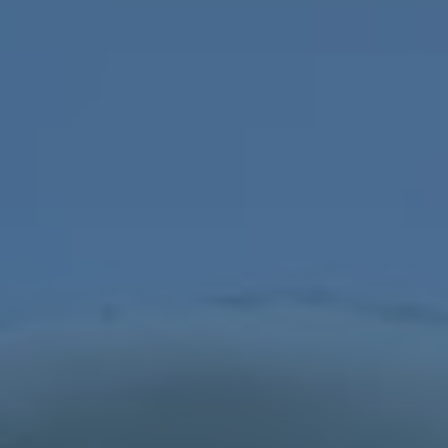
连续失利时留有缓冲空间，从而降低单一赛果对整体资
金的毁灭性冲击。
合理规划投注节奏与品种组合