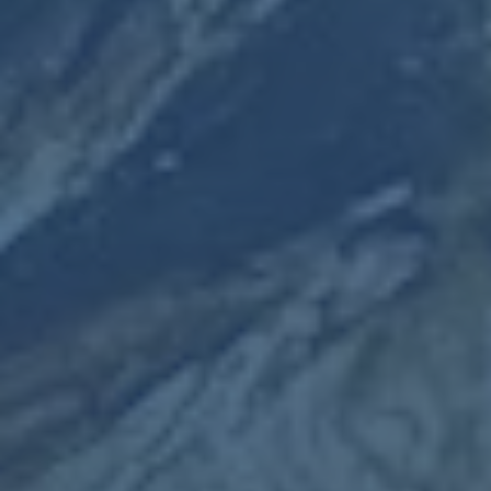
如何观看世界杯直播：详细教程指南
2026-08-09
世界杯投注入口常见问题及解决方案
2026-08-09