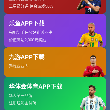
从销量高峰到结构转型的压力
历届世界杯，中国体育彩票几乎都会迎来一次销量高
峰。公开数据表明，2018年世界杯期间，全国竞猜型彩
票销量在短时间内出现成倍增长，部分省份的同比增幅
甚至超过100%。这类现象为2026年世界杯提供了可供
参考的现实基础——世界杯仍然是中国体育彩票最重要
的场景化“流量入口”之一。与过去相比，如今的挑战在
于：追求销量增长不再是唯一目标，结构优化与风险可
控正在成为监管层及行业的关键词。
一方面，投注用户中的“新客”比例会在世界杯周期显著
提高，如果不能通过产品设计和服务引导，将短期关注
转化为长期理性参与者，就可能出现赛事一结束销量和
活跃度迅速回落、沉迷风险阶段性放大的“过山车效
应”。随着互联网平台、短视频和数据分析工具的普及，
信息不对称正在被大幅压缩，用户不再满足于简单的赛