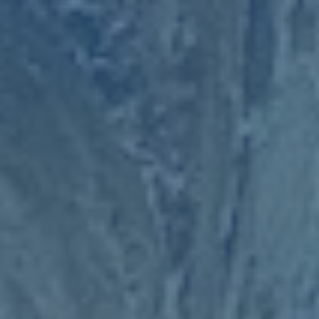
防范风险与维护公信力的底线课题
无论世界杯多么热闹，公信力始终是中国体育彩票的底
线资产。随着社交媒体的高度发达，任何关于开奖异
常、兑奖纠纷或信息不透明的负面传闻都有可能在短时
间内被放大。在赛事密集、投注高峰的时期，信息发布
和风险管理的难度只会加大。