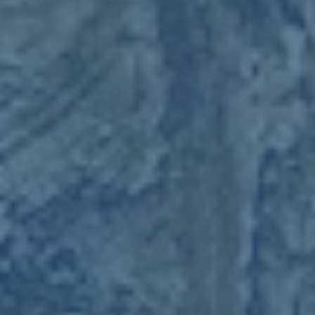
从“盈亏”角度看待参与行为，而是意识到自己是体育公
益链条的一环时，世界杯带来的关注度就完成了从情绪
到价值的转换。
在一些地区，体彩中心已经尝试将大型足球赛事与“公益
体彩进社区”“公益体彩进校园”活动结合，形成“观看世界
杯—购买体彩—参与公益活动”的完整路径。这种将抽象
的“公益金”具象化的做法，对于提升公众对中国体育彩
票制度设计的理解，具有不可忽视的意义。