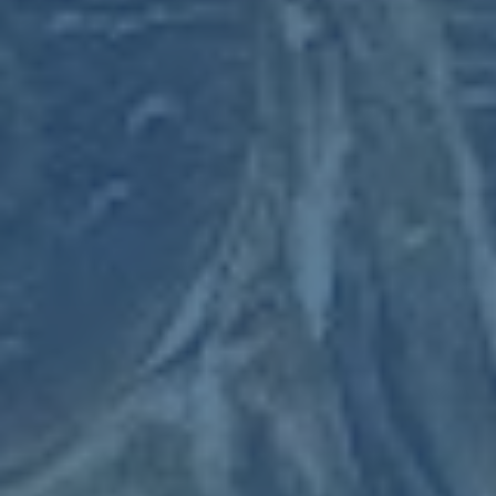
从球迷情绪到公共价值的转换
中国体育彩票的根本定位在于“筹集公益金”。和商业化
程度更高的全球博彩市场相比，中国体彩在政策框架中
被赋予了更强的社会责任属性。世界杯热度本身是一把
“双刃剑”，既可能带来公益金的显著增加，也可能因为
个别极端案例引发舆论质疑。如何把球迷的情绪引导为
公益参与，是2026年世界杯周期里极具象征意义的命
题。
在传播策略上，可以更加突出“一场比赛 也是一次公益参
与”的叙事，把公益金的流向用更具象的内容呈现出来。
例如，在世界杯期间同步推出“体彩助力校园球场建设”
“体彩支持青少年足球培训”的故事短片，用真实案例说
明：每一张彩票背后，都有可能是某个县城灯光球场的
亮起、某所乡村小学体育器材的更新。当购彩者不再只