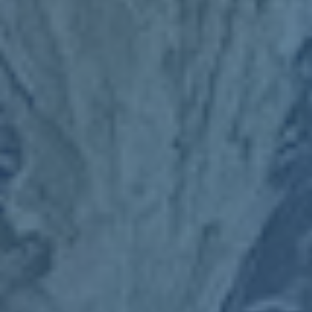
在可预见的2026年世界杯周期内，体彩机构需要在三个