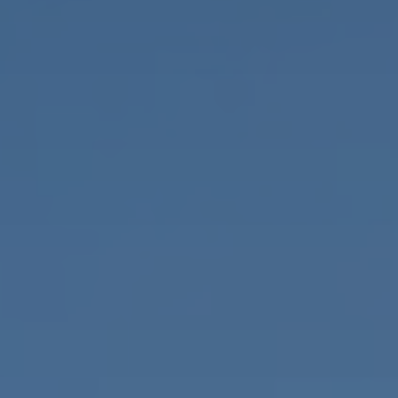
三是监管层面：在坚守“公益彩票”“非营利”定位的前提
下，如何合理利用大数据为用户防沉迷、风险分级预
警，而不是被误解为“引导高频投注”，考验着政策与技
术的微妙平衡。
理性购彩的传播挑战与机遇
世界杯带来的巨大关注度，必然伴随着情绪的极端化。
球迷在激情推动下往往高估自己的判断力，低估结果的
不确定性，容易把“支持球队”与“提高投入”划上等号，这
也是监管部门长期强调“理性购彩”“量力而行”的现实原
因。对中国体育彩票而言，2026年世界杯既是一次销售
转化的窗口，也是一次“公众教育”的重要舞台。
在传播层面，传统的硬性口号已经难以打动年轻用户。
与其反复强调“不沉迷”，不如在产品说明、开奖页面、
投注限额设置中，以更具设计感的方式，让“理性”成为
用户体验的一部分。比如，在投注页面中运用醒目标识