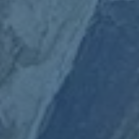
方面提前布局。首先是信息透明度建设，确保玩法规
则、奖池构成、开奖过程和公益金分配情况可以被用户
以较低成本查阅，并在官方渠道提供易于理解的解释版
本。其次是舆情监测与回应机制，对热点事件及时释
疑，避免“沉默”被解读为“默认”。再次是内部合规培训，
特别是在一线网点加强对未成年人保护、合理劝阻过度
投注等规定的执行，确保“制度在纸面，更在行动”。
某些地方在上一届世界杯期间就曾遭遇“假票传言”的舆
情危机，最终通过公布监控流程、邀请媒体探访和技术
专家论证才逐步平息。类似案例提醒人们，在全民关注
的节点，任何微小的瑕疵都会被放大为制度问题。这也
进一步说明，迎接2026年世界杯挑战，既是市场拓展之
战，也是公信力捍卫之战。
之外的展望与自我更新
如果说历届世界杯只是推动中国体育彩票规模增长的催