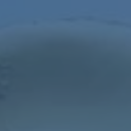
许多人在世界杯投注中经常犯的一种错误 是因为对某一
支热门球队特别看好就重仓押注 一旦爆冷 全盘计划被打
乱 甚至忍不住追加投入试图翻本 想要实现真正的资金管
理 就要学会分散投注 不论你偏向让球盘 进球数 还是冠
军竞猜 都适合参考一种结构化的思路 比如 在总预算中
为高风险玩法 中等风险玩法 低风险玩法分别设定比例
高风险可能是冷门比分或大冷门胜负 中风险是常规胜平
负或让球方向 低风险则是相对稳妥的多重选择或适度串
关 然后根据自身风险承受能力调整比例 例如保守型玩家
可以让低风险占大头 进取型玩家则适度提高中风险和高
风险比例 但无论哪种风格 都要确保整体资金分配是事先
规划好的 而不是临场跟着情绪走