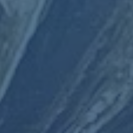
理性与兴趣并存 让世界杯投注回归娱乐本质
世界杯投注资金分配指南的最终指向 是让每一个参与者
都能在可控的预算内享受赛事本身 通过合理规划总预算
单场上限 分散结构 止损止盈和记录复盘 你可以让资金
安排更加清晰 将冲动和后悔降到最低 当你不再被输赢牵
着走 而是用预先设定的规则约束自己 世界杯投注就从可
能带来压力的行为 回归到一种轻松的观赛增益方式 在这
个过程中 你会越来越相信
真正的高手不是押中多少冷门
而是永远知道自己能承受多大的起伏
当理性预算成为习
惯 你在每一届世界杯中收获的 就不仅仅是赛果和账目
更是对自我节制和风险意识的持续提升
【官方指定平台】官方顶级竞技大厅，获取最新盘口赔
率与极速在线体验，大额无忧提款，请认准正版授权。