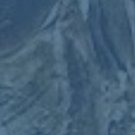
以一个常见的世界杯投注案例为例 甲先生是一位资深球
迷 在上一届世界杯时并没有制定任何预算 起初只想“玩
几把” 但随着小组赛爆冷 连续几场都试图翻本 结果投入
不断加大 总结下来 他在不到半个月时间内花掉了原本计
划用于旅游的资金 而到了淘汰赛阶段甚至无法安心观赛
每一场比赛都像在计算损失 压力巨大 到了下一届世界杯
他决定尝试理性预算的方式 首先在可支配收入中划出一
笔固定额度 明确告诉自己 即便全部亏损也不会影响日常
生活 然后 将总预算按比赛阶段进行分配 小组赛 淘汰赛
决赛各有比例 同时设置单场投注上限 不允许临时加码
最重要的是设定止损线 当亏损达到预算的一半时自动停
止继续投 结果是 虽然整个世界杯期间仍有输有赢 但整
体过程轻松愉快 不仅没有超额投入 还把投注当成和朋友
交流赛前观点的方式 最终无论盈亏 总体体验比上一届理
性了许多 这类案例说明 资金分配和预算本身 就是一种
帮助你抵御冲动的框架