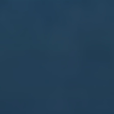
服务项目
团队展示
案例展示
新闻中心
联系我们
联系方式
云南省普洱市墨江哈尼族自治县团田乡
手机:13819297829