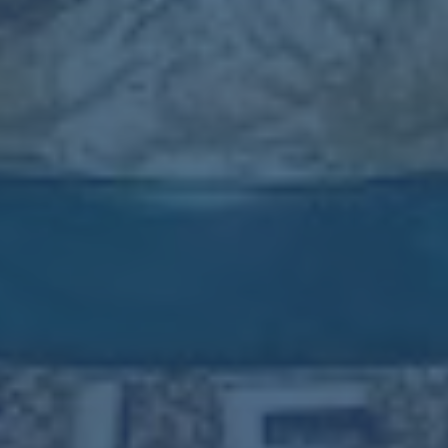
全国体育局长会议12月24日召开
2026-08-08
成都世运会已完成24场测试赛
2026-08-08
高清直播官方信息：世界杯滚球精彩瞬间
2026-08-08