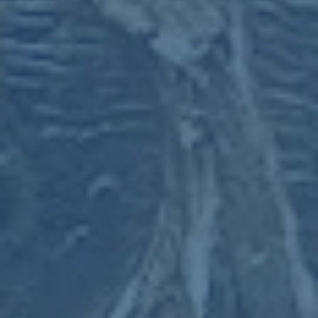
海淀区一所普通中学在体教融合政策推动下，与附近的
社会体育俱乐部建立了稳定合作关系。学校利用周三下
午和周末时间，邀请俱乐部教练进入校园开展篮球、击
剑等特色项目教学；学校体育教师参与俱乐部的训练设
计，把科学体能、运动防护内容带回校园课堂。几年下
来，不仅校队成绩有了明显提高，更重要的是，学生体
质健康合格率显著提升，体育参与率大幅提高。这个案
例与北京市体育工作会议强调的“资源互补、双向赋能”
高度契合，说明只要机制设计得当，普通学校同样可以
在体教融合改革中找到适合自己的路径。
在谈及体育产业时，会议没有单纯追求规模扩张，而是
提出要加强与科技、文旅、金融等领域的深度融合。北
京拥有丰富的科创资源和文化消费场景，这为发展体育
科技、智慧赛事、沉浸式观赛和数字体育内容提供了天
然优势。通过构建体育服务、体育制造、体育传媒、体