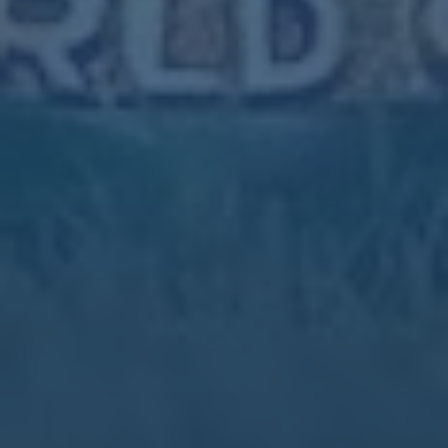
2026世界杯赛事资讯平台持续更新世界杯赛程安排、比
赛时间及参赛球队资料，整合赛事比分变化、比赛统计
与球队动态内容，用户可浏览赛事新闻、比赛回顾及精
彩集锦，全面了解世界杯赛事发展情况，获取最新足球
赛事...