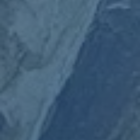
2026世界杯投注指南：移动端轻松下注
2026-08-08
以十五运会为新起点 推动构建体育助力粤港澳大
湾区融合发展新格局
2026-08-08