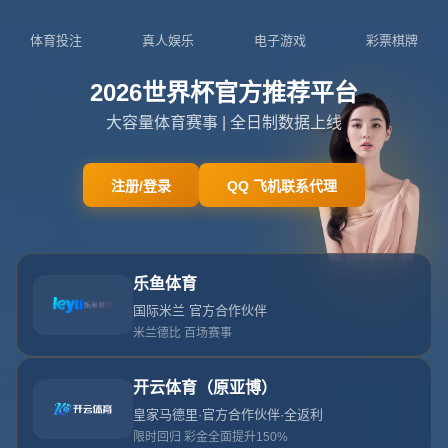
新闻中心
网站首页
新闻中心