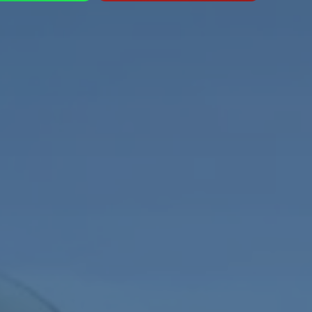
足球联赛女子初、高中年龄
段U16组开赛
2026-08-07
官方平台全程直播世界杯
2026-08-07
北京体育大学第十三次党代
会召开
2026-08-07
U-20亚洲杯抽签结果出炉
中国队与澳大利亚队、吉尔
吉斯斯坦队、卡塔尔队同组
2026-08-07