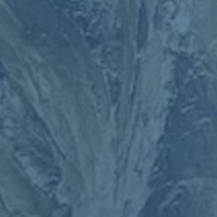
” 一方面尊重对手的进攻能力，承认对方会有一段时间
反击，在对手状态下滑的一瞬间完成收割。这种对比赛节
，没有拉希莫娃的高强度压迫，就不会有高夫如此清
莫娃 高夫强势晋级”才显得那么有说服力 它证明高夫不
有说法。
破发，场面略显被动。拉希莫娃乘胜追击，连续在接发中
短球，好跟进抢攻。开局两分，高夫反手处理略显保
以往的经验，这种局面极容易演变为情绪上的连锁反应，
她在发球前刻意多做了几个呼吸调整，用一记落点刁钻的
之后她不再一味选择稳定回球，而是在多拍相持中突然
次网前截击，迅速把比分扳成30比30。这一连串的变
压力面前主动争取局面的勇气 最终她稳住了这个发球
缩影 清晰呈现出战胜拉希莫娃 高夫强势晋级的底层逻
而不是被动等待奇迹发生。