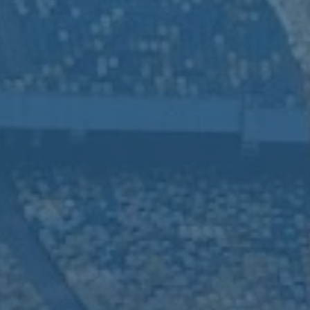
技术数据背后的进化轨迹
如果把这场比赛的技术统计拉出来，会发现几个
进攻更主动，但非受迫失误并没有明显高于对手
二是一发得分率有所提升，这不仅源自发球质量
中，她一直在强化自己从防守型底线选手向更全
赛中，这种积累终于在实战中释放出来。当技术
力自然会显得“更上一层楼” 战胜拉希莫娃 高
期训练与调整的阶段性成果。
高夫强势晋级对新生代的启示
这场比赛的意义，并不止于个人排名或晋级轮次
娃 高夫强势晋级”更像是一则关于成长路径的启
时代，真正决定上限的，不再只是体能与天赋，
性、多拍中的节奏掌控、关键分的心态管理以及
发力一鸣惊人，但站上更高舞台后，就需要像高
场胜利告诉人们 强势晋级并非一种偶然的爆发