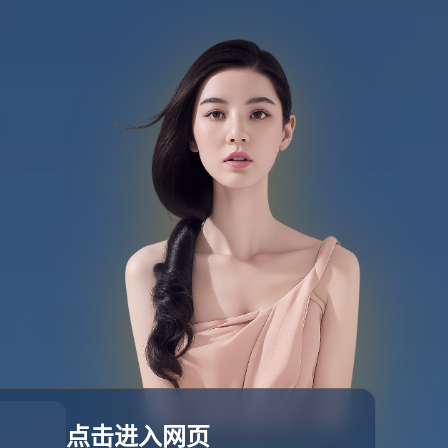
南省普洱市墨江哈尼族自治县团田乡
联系我们
示
新闻中心
联系我们
拨打电话