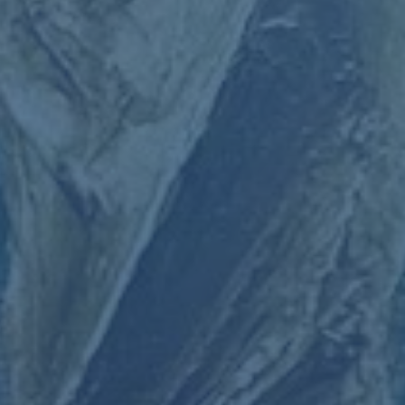
颇具代表性的指标 一是非受迫性失误的控制 高夫虽然
，这说明她在出手选择上更加理性，避免了盲目“硬刚”
的提高，更得益于她在第一拍处理上的多样性 日常训练
面战术型选手转变的能力，而在这场战胜拉希莫娃的比
层面的细节与心理层面的成熟叠加时，高夫的整体竞争
夫强势晋级，也就不再是孤立的一场好状态发挥，而是她长
上的变化 对整个女子网坛的新生代来说，“战胜拉希莫
示。它证明了一个事实 在力量与速度越来越接近上限的
而是如何在细节上持续打磨自己 包括发球环节的可靠
临场战术的快速切换。很多年轻球员往往在早期凭借爆
夫这样学会在高压下保持清醒、在被动中寻找主动。这
，而是漫长积累之后的水到渠成 对于那些仍在巡回赛中