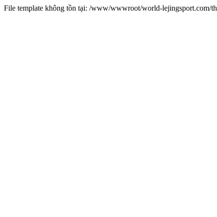
File template không tồn tại: /www/wwwroot/world-lejingsport.com/