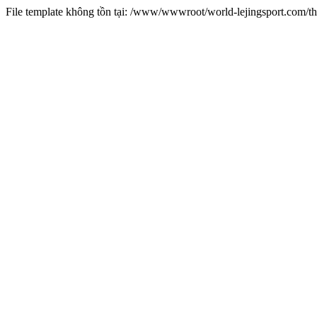
File template không tồn tại: /www/wwwroot/world-lejingsport.com/