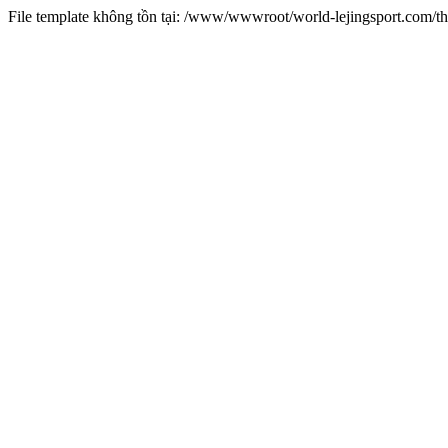
File template không tồn tại: /www/wwwroot/world-lejingsport.com/