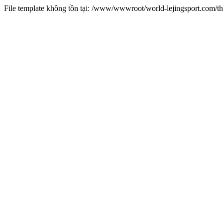
File template không tồn tại: /www/wwwroot/world-lejingsport.com/