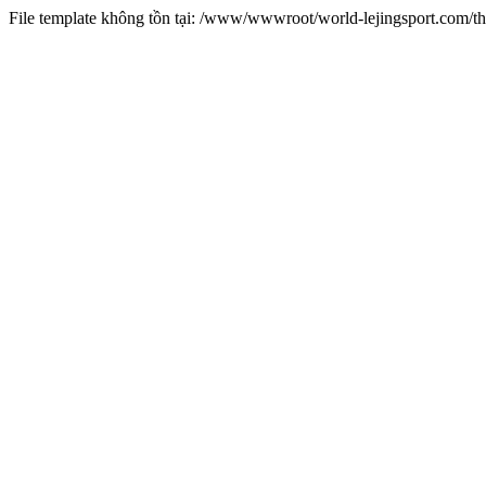
File template không tồn tại: /www/wwwroot/world-lejingsport.com/