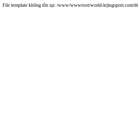
File template không tồn tại: /www/wwwroot/world-lejingsport.com/