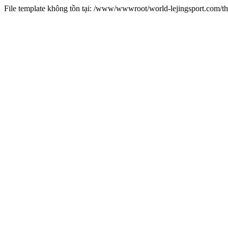
File template không tồn tại: /www/wwwroot/world-lejingsport.com/