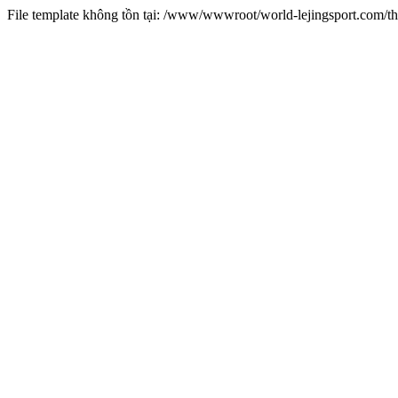
File template không tồn tại: /www/wwwroot/world-lejingsport.com/