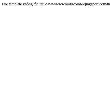
File template không tồn tại: /www/wwwroot/world-lejingsport.com/